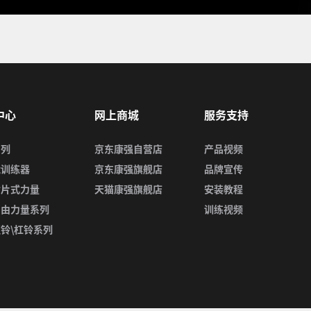
中心
网上商城
服务支持
系列
京东康强自营店
产品视频
能训练器
京东康强旗舰店
品牌宣传
插片式力量
天猫康强旗舰店
安装教程
自由力量系列
训练视频
铃\杠铃系列