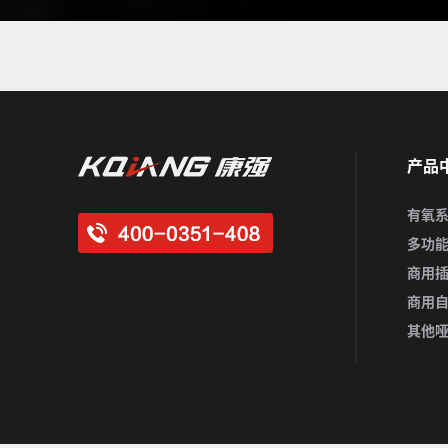
产品
有氧
多功
商用
商用
其他哑