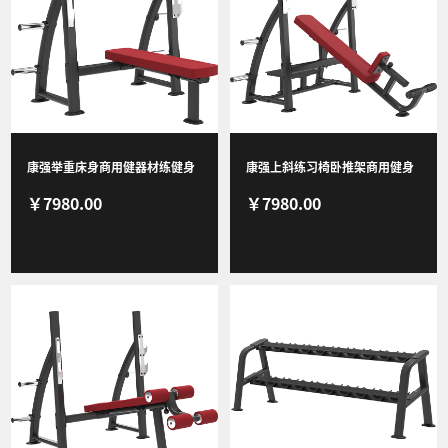
视频
康强举重床身商用健器材练健身
康强上斜练习椅卧推架商用健身
￥7980.00
￥7980.00
房团购综合训器 6036水平练习椅
器材健身房团购综合训练器 6037
上斜练习椅