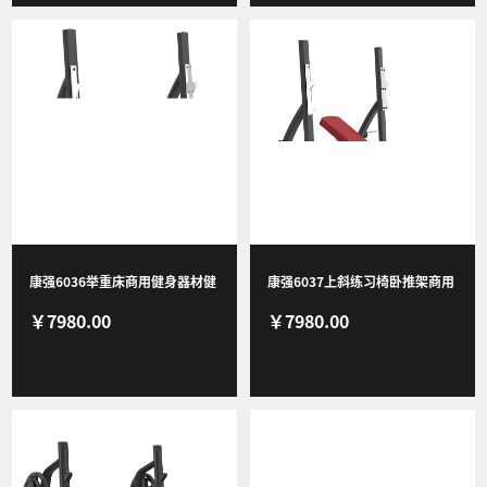
康强6036举重床商用健身器材健
康强6037上斜练习椅卧推架商用
￥7980.00
￥7980.00
身房团购综合训练器
健身器材健身房团购综合训练器