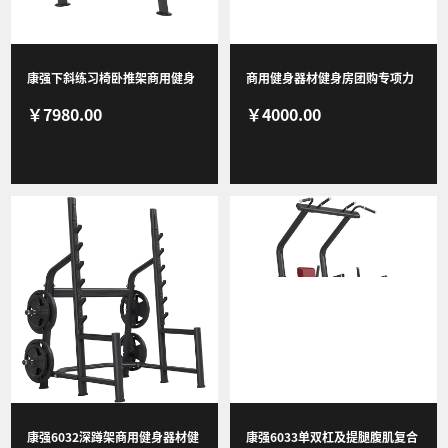
新闻资讯
康强下斜练习椅卧推架商用健身
商用健身器材健身房团购专项力
￥7980.00
￥4000.00
器材健身房团购综合训练器 6038
量器械 6043豪华双层哑铃架
下斜练习椅
联系我们
康强6032深蹲架商用健身器材健
康强6033单双杠及提腿腹肌复合