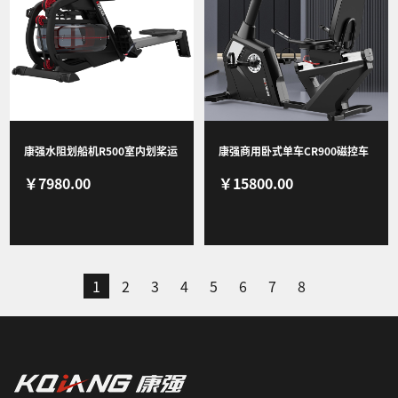
康强水阻划船机R500室内划桨运
康强商用卧式单车CR900磁控车
￥7980.00
￥15800.00
动健身器材商用划艇机家用划船
自发电健身车健身房专用
机划船器水阻 R500
1
2
3
4
5
6
7
8