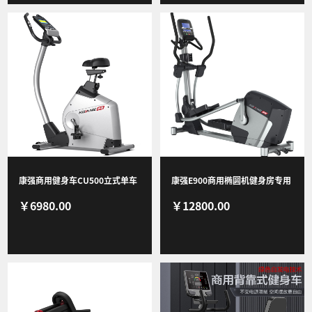
康强商用健身车CU500立式单车
康强E900商用椭圆机健身房专用
￥6980.00
￥12800.00
磁控车健身车健身房专用
商用自发电椭圆机