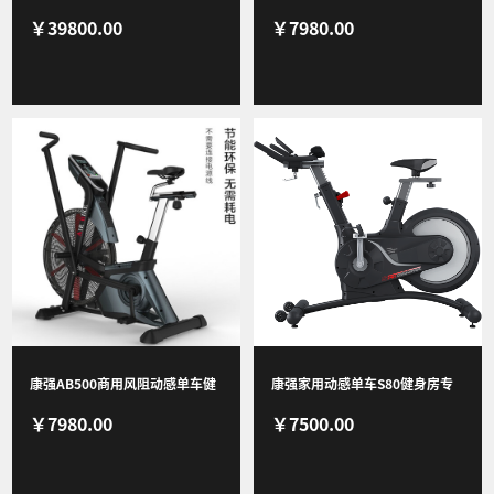
￥39800.00
￥7980.00
械商用振动机 Z 2.0
车健身车健身房专用
康强AB500商用风阻动感单车健
康强家用动感单车S80健身房专
￥7980.00
￥7500.00
身车 商用风阻动感单车
用后置飞轮商用