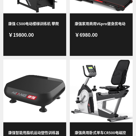
新闻资讯
康强 C500电动楼梯训练机 攀爬
康强家用商用V6pro健身房电动
￥19800.00
￥6980.00
机登山机健身房商用楼梯机有氧
升降坡度跑步机V6pro
体能训练健身器材
联系我们
康强智能甩脂机运动塑性训练器
康强商用卧式单车CR500电磁控