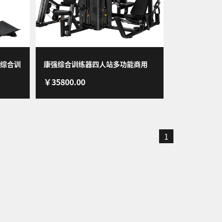
综合训
康强综合训练器四人站多功能商用
￥35800.00
健身器
BK-128健身房专用力量训练器
1