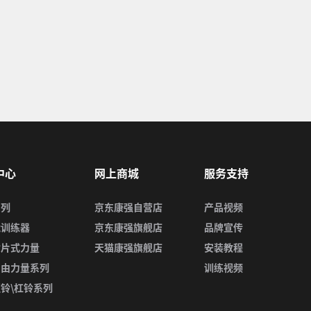
中心
网上商城
服务支持
系列
京东康强自营店
产品视频
能训练器
京东康强旗舰店
品牌宣传
插片式力量
天猫康强旗舰店
安装教程
自由力量系列
训练视频
铃\杠铃系列