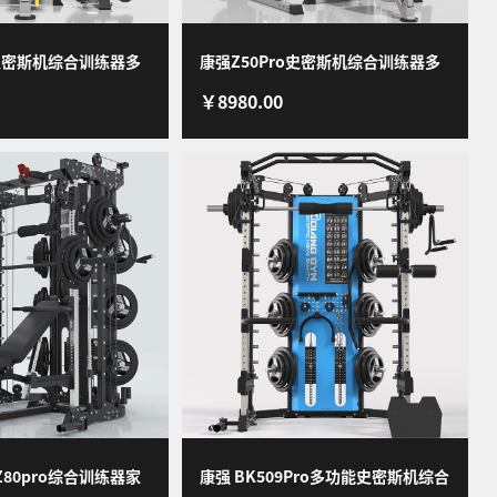
o史密斯机综合训练器多
康强Z50Pro史密斯机综合训练器多
￥8980.00
家用健身器材深蹲架
功能力量器械家用健身器材深蹲架
胸夹胸专业版
Z50Pro推胸夹胸-豪华版A套装
80pro综合训练器家
康强 BK509Pro多功能史密斯机综合