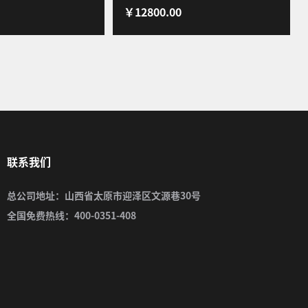
￥12800.00
店健身房私教力量运动
训练器健身器材深蹲卧推杠铃架
豪华版套装
509Pro裸机
联系我们
总公司地址：山西省太原市迎泽区文源巷30号
全国免费热线：400-0351-408