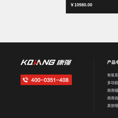
￥10980.00
功能力量器械家用健身器材深
Z50Pro推胸夹胸-旗舰版
产品
有氧
多功
商用
商用
其他哑