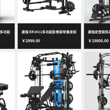
械多功能
康强 BK3011多功能卧推架举重床综
康强史密斯机Z
￥2999.00
￥19800.00
用小飞
合训练器健身器材 BK3011+60KG杠
用商用单位酒
铃片+1.8米杆
器 Z80pro