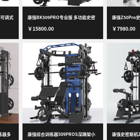
能可调式
康强BK509PRO专业版 多功能史密
康强Z50Pr
￥15800.00
￥7980.00
斯机 综合训练器健身器材龙门架举
功能力量器械
重床深蹲卧推
Z50Pro推
练器多
康强综合训练器509PROS深蹲架小
康强史密斯机Z