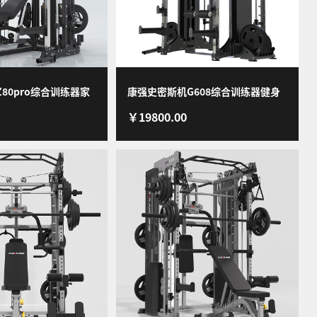
80pro综合训练器家
康强史密斯机G608综合训练器健身
￥19800.00
店健身房私教力量运动
器材龙门架深蹲卧推杠铃架 G608升
专业版套装
级版