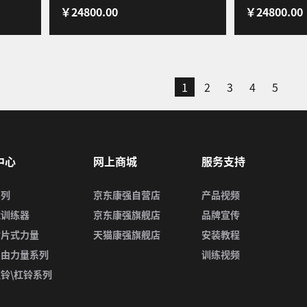
￥24800.00
￥24800.00
蹲架
飞鸟私教健身房力量健身器材
用商用单位酒
器 Z80pro
1
2
3
4
5
中心
网上商城
服务支持
系列
京东康强自营店
产品视频
能训练器
京东康强旗舰店
品牌宣传
插片式力量
天猫康强旗舰店
安装教程
自由力量系列
训练视频
铃\杠铃系列