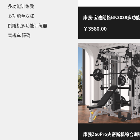
多功能训练凳
多功能单双杠
康强-宝迪朗格BK3039多功
倒蹬机多功能训练器
￥3580.00
哑铃凳卧推凳 BK3039
雪橇车 障碍
康强Z50Pro史密斯机综合训